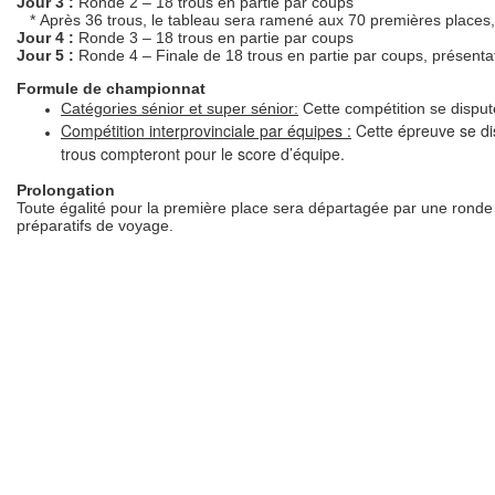
Jour 3 :
Ronde 2 – 18 trous en partie par coups
* Après 36 trous, le tableau sera ramené aux 70 premières places, 
Jour 4 :
Ronde 3 – 18 trous en partie par coups
Jour 5 :
Ronde 4 – Finale de 18 trous en partie par coups, présentat
Formule de championnat
Catégories sénior et super sénior:
Cette compétition se disput
Compétition interprovinciale par équipes :
Cette épreuve se dis
trous compteront pour le score d’équipe.
Prolongation
Toute égalité pour la première place sera départagée par une ronde de
préparatifs de voyage.