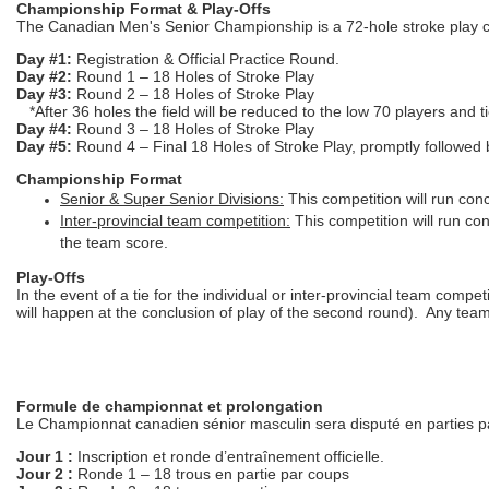
Championship Format & Play-Offs
The Canadian Men's Senior Championship is a 72-hole stroke play 
Day #1:
Registration & Official Practice Round.
Day #2:
Round 1 – 18 Holes of Stroke Play
Day #3:
Round 2 – 18 Holes of Stroke Play
*After 36 holes the field will be reduced to the low 70 players and 
Day #4:
Round 3 – 18 Holes of Stroke Play
Day #5:
Round 4 – Final 18 Holes of Stroke Play, promptly followe
Championship Format
Senior & Super Senior Divisions:
This competition will run con
Inter-provincial team competition:
This competition will run co
the team score.
Play-Offs
In the event of a tie for the individual or inter-provincial team compet
will happen at the conclusion of play of the second round). Any teams 
Formule de championnat et prolongation
Le Championnat canadien sénior masculin sera disputé en parties pa
Jour 1 :
Inscription et ronde d’entraînement officielle.
Jour 2 :
Ronde 1 – 18 trous en partie par coups