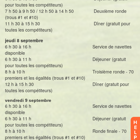
H
E
L
P