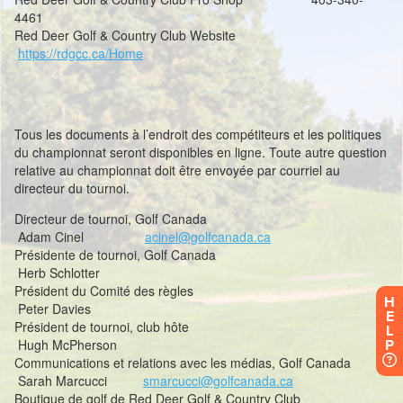
H
E
L
P