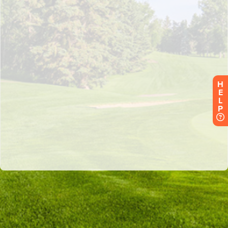
H
E
L
P