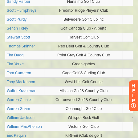
H
E
L
P