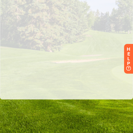
H
E
L
P